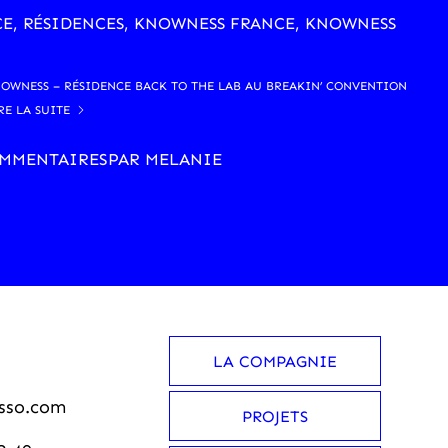
CE
,
RÉSIDENCES
,
KNOWNESS FRANCE
,
KNOWNESS
OWNESS – RÉSIDENCE BACK TO THE LAB AU BREAKIN’ CONVENTION
RE LA SUITE
OMMENTAIRES
PAR
MELANIE
LA COMPAGNIE
sso.com
PROJETS