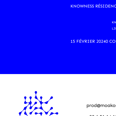
KNOWNESS RÉSIDEN
KN
LI
15 FÉVRIER 2024
0 C
prod@moako