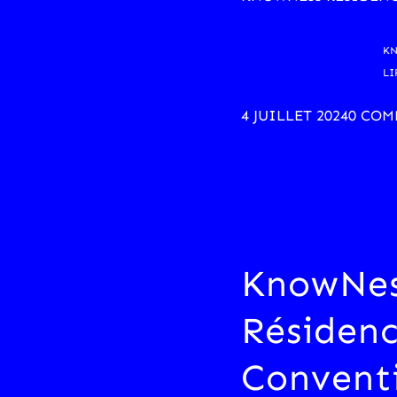
KN
LI
4 JUILLET 2024
0 COM
KnowNe
Résidenc
Convent