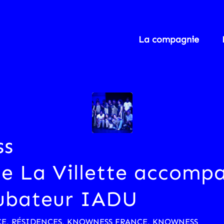
La compagnie
ss
ce La Villette accomp
cubateur IADU
CE
,
RÉSIDENCES
,
KNOWNESS FRANCE
,
KNOWNESS