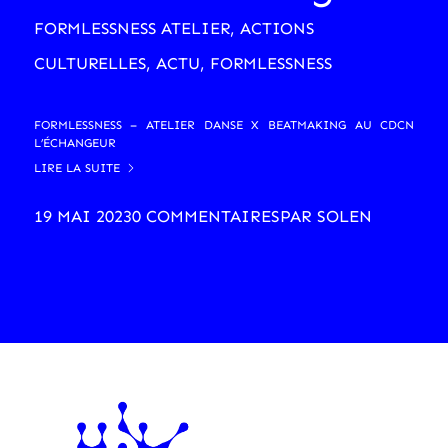
FORMLESSNESS ATELIER
,
ACTIONS
CULTURELLES
,
ACTU
,
FORMLESSNESS
FORMLESSNESS – ATELIER DANSE X BEATMAKING AU CDCN
L’ÉCHANGEUR
LIRE LA SUITE
19 MAI 2023
0 COMMENTAIRES
PAR
SOLEN