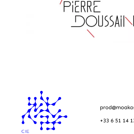
prod@moako
+33 6 51 14 1