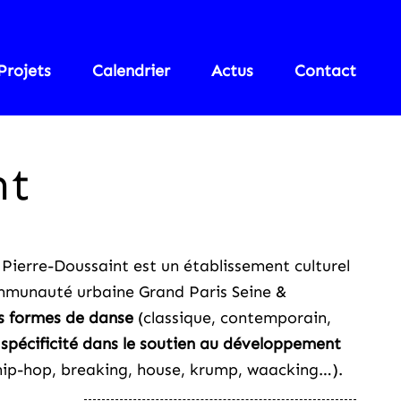
Projets
Calendrier
Actus
Contact
nt
 Pierre-Doussaint est un établissement culturel
ommunauté urbaine Grand Paris Seine &
es formes de danse
(classique, contemporain,
e
spécificité dans le soutien au développement
hip-hop, breaking, house, krump, waacking…).