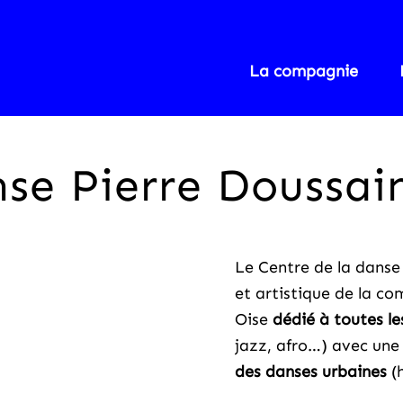
La compagnie
nse Pierre Doussai
Le Centre de la danse
et artistique de la c
Oise
dédié à toutes l
jazz, afro…) avec un
des danses urbaines
(