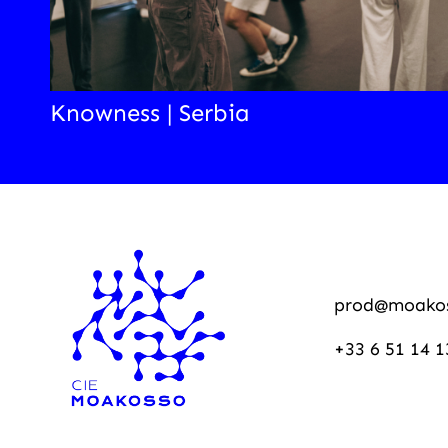
Knowness | Serbia
prod@moako
+33 6 51 14 1